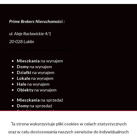
Prime Brokers Nieruchomości :
ul. Aleje Racławickie 4/1
20-028 Lublin
https://adresowo.pl/mieszkania/lublin
Mieszkania
na wynajem
Domy
na wynajem
Działki
na wynajem
Lokale
na wynajem
Hale
na wynajem
Obiekty
na wynajem
Mieszkania
na sprzedaż
Domy
na sprzedaż
Działki
na sprzedaż
Lokale
na sprzedaż
Hale
na sprzedaż
Ta strona wykorzystuje pliki cookies w celach statystycznych
Obiekty
na sprzedaż
oraz w celu dostosowania naszych serwisów do indywidualnych