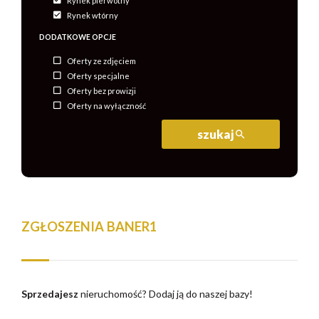
Rynek pierwotny
Rynek wtórny
DODATKOWE OPCJE
Oferty ze zdjęciem
Oferty specjalne
Oferty bez prowizji
Oferty na wyłączność
szukaj
ZGŁOSZENIA BANER1
Sprzedajesz
nieruchomość?
Dodaj ją do naszej bazy!