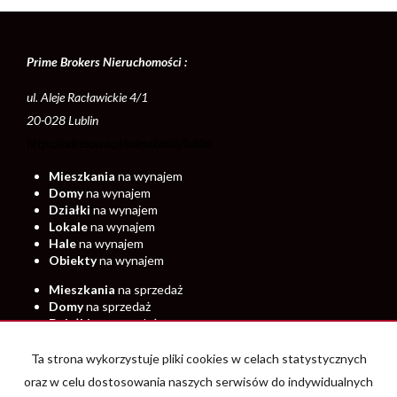
Prime Brokers Nieruchomości :
ul. Aleje Racławickie 4/1
20-028 Lublin
https://adresowo.pl/mieszkania/lublin
Mieszkania
na wynajem
Domy
na wynajem
Działki
na wynajem
Lokale
na wynajem
Hale
na wynajem
Obiekty
na wynajem
Mieszkania
na sprzedaż
Domy
na sprzedaż
Działki
na sprzedaż
Lokale
na sprzedaż
Hale
na sprzedaż
Ta strona wykorzystuje pliki cookies w celach statystycznych
Obiekty
na sprzedaż
oraz w celu dostosowania naszych serwisów do indywidualnych