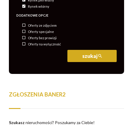
Rynek pierwotny
Rynek wtórny
DODATKOWE OPCJE
Oferty ze zdjęciem
Oferty specjalne
Oferty bez prowizji
Oferty na wyłączność
szukaj
ZGŁOSZENIA BANER2
Szukasz
nieruchomości?
Poszukamy za Ciebie!