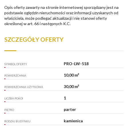
Opis oferty zawarty na stronie internetowej sporządzany jest na
podstawie oględzin nieruchomości oraz informacji uzyskanych od
właściciela, może podlegać aktualizacji i nie stanowi oferty
określonej w art. 66 i następnych K.C.
SZCZEGÓŁY OFERTY
PRO-LW-518
SYMBOL OFERTY
10,00 m²
POWIERZCHNIA
30,00 m²
POWIERZCHNIA UŻYTKOWA
1
LICZBA POKOI
parter
PIĘTRO
kamienica
RODZAJ BUDYNKU