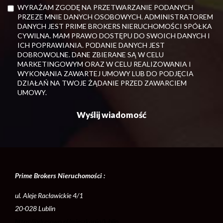
WYRAŻAM ZGODĘ NA PRZETWARZANIE PODANYCH
PRZEZE MNIE DANYCH OSOBOWYCH. ADMINISTRATOREM
DANYCH JEST PRIME BROKERS NIERUCHOMOŚCI SPÓŁKA
CYWILNA. MAM PRAWO DOSTĘPU DO SWOICH DANYCH I
ICH POPRAWIANIA. PODANIE DANYCH JEST
DOBROWOLNE. DANE ZBIERANE SĄ W CELU
MARKETINGOWYM ORAZ W CELU REALIZOWANIA I
WYKONANIA ZAWARTEJ UMOWY LUB DO PODJĘCIA
DZIAŁAŃ NA TWOJE ŻĄDANIE PRZED ZAWARCIEM
UMOWY.
Prime Brokers Nieruchomości :
ul. Aleje Racławickie 4/1
20-028 Lublin
https://adresowo.pl/mieszkania/lublin