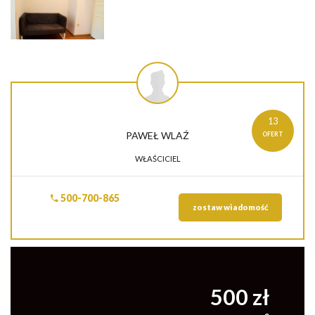
13
PAWEŁ
WLAŹ
OFERT
WŁAŚCICIEL
500-700-865
zostaw wiadomość
500 zł