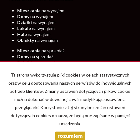
Mieszkania
na wynajem
Domy
na wynajem
Działki
na wynajem
Lokale
na wynajem
Hale
na wynajem
Obiekty
na wynajem
Mieszkania
na sprzedaż
Domy
na sprzedaż
Działki
na sprzedaż
Lokale
na sprzedaż
Hale
na sprzedaż
Ta strona wykorzystuje pliki cookies w celach statystycznych
Obiekty
na sprzedaż
oraz w celu dostosowania naszych serwisów do indywidualnych
potrzeb klientów. Zmiany ustawień dotyczących plików cookie
Strona główna
Wynajem
Rynek pierwotny
O firmie
Kontakt
można dokonać w dowolnej chwili modyfikując ustawienia
Kup
Sprzedaj
przeglądarki. Korzystanie z tej strony bez zmian ustawień
dotyczących cookies oznacza, że będą one zapisane w pamięci
urządzenia.
Prime Brokers Nieruchomości Spółka Cywilna
2026
Program dla
rozumiem
biur nieruchomości
Galactica Virgo