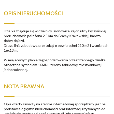
OPIS NIERUCHOMOŚCI
Działka znajduje się w dzielnicy Bronowice, rejon ulicy Łęczyńskiej.
Nieruchomość położona 2,5 km do Bramy Krakowskiej, bardzo
dobry dojazd.
Druga linia zabudowy, prostokąt o powierzchni 210 m2 i wymiarach
16x13 m.
W miejscowym planie zagospodarowania przestrzennego działka
oznaczona symbolem 16MN - tereny zabudowy mieszkaniowej
jednorodzinnej.
NOTA PRAWNA
Opis oferty zawarty na stronie internetowej sporządzany jest na
podstawie oględzin nieruchomości oraz informacji uzyskanych od
właściciela, może podlegać aktualizacji i nie stanowi oferty