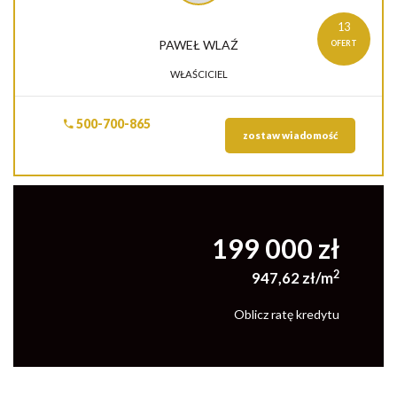
13
PAWEŁ
WLAŹ
OFERT
WŁAŚCICIEL
500-700-865
zostaw wiadomość
199 000 zł
2
947,62 zł/m
Oblicz ratę kredytu