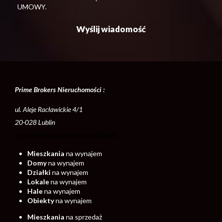
UMOWY.
Prime Brokers Nieruchomości :
ul. Aleje Racławickie 4/1
20-028 Lublin
https://adresowo.pl/mieszkania/lublin
Mieszkania
na wynajem
Domy
na wynajem
Działki
na wynajem
Lokale
na wynajem
Hale
na wynajem
Obiekty
na wynajem
Mieszkania
na sprzedaż