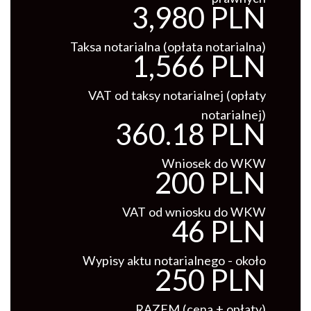
3,980 PLN
Taksa notarialna (opłata notarialna)
1,566 PLN
VAT od taksy notarialnej (opłaty
notarialnej)
360.18 PLN
Wniosek do WKW
200 PLN
VAT od wniosku do WKW
46 PLN
Wypisy aktu notarialnego - około
250 PLN
RAZEM (cena + opłaty)