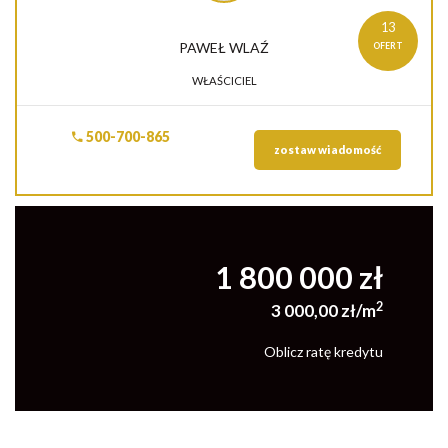
13
PAWEŁ
WLAŹ
OFERT
WŁAŚCICIEL
500-700-865
zostaw wiadomość
1 800 000 zł
2
3 000,00 zł/m
Oblicz ratę kredytu