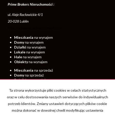
Prime Brokers Nieruchomości :
ul. Aleje Racławickie 4/1
20-028 Lublin
https://adresowo.pl/mieszkania/lublin
Mieszkania
na wynajem
Domy
na wynajem
Działki
na wynajem
Lokale
na wynajem
Hale
na wynajem
Obiekty
na wynajem
Mieszkania
na sprzedaż
Domy
na sprzedaż
Działki
na sprzedaż
Lokale
na sprzedaż
Hale
na sprzedaż
Ta strona wykorzystuje pliki cookies w celach statystycznych
Obiekty
na sprzedaż
oraz w celu dostosowania naszych serwisów do indywidualnych
potrzeb klientów. Zmiany ustawień dotyczących plików cookie
Strona główna
Wynajem
Rynek pierwotny
O firmie
Kontakt
można dokonać w dowolnej chwili modyfikując ustawienia