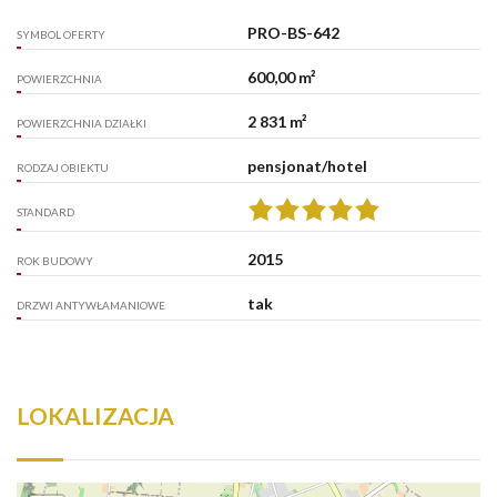
PRO-BS-642
SYMBOL OFERTY
600,00 m²
POWIERZCHNIA
2 831 m²
POWIERZCHNIA DZIAŁKI
pensjonat/hotel
RODZAJ OBIEKTU
STANDARD
2015
ROK BUDOWY
tak
DRZWI ANTYWŁAMANIOWE
LOKALIZACJA